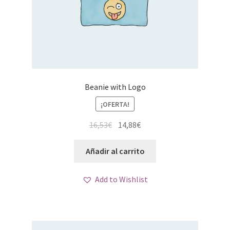
Beanie with Logo
¡OFERTA!
El
El
16,53
€
14,88
€
precio
precio
original
actual
Añadir al carrito
era:
es:
16,53€.
14,88€.
Add to Wishlist