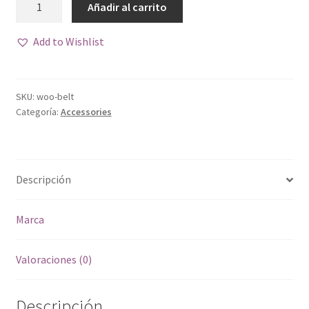
Añadir al carrito
53,72€.
45,45€.
cantidad
Add to Wishlist
SKU:
woo-belt
Categoría:
Accessories
Descripción
Marca
Valoraciones (0)
Descripción