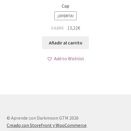
Cap
¡OFERTA!
El
El
14,88
€
13,22
€
precio
precio
original
actual
Añadir al carrito
era:
es:
14,88€.
13,22€.
Add to Wishlist
© Aprende con Darkmoon GTM 2026
Creado con Storefront y WooCommerce
.