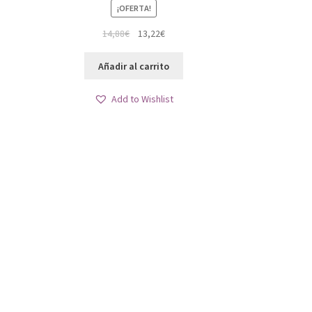
¡OFERTA!
El
El
14,88
€
13,22
€
precio
precio
original
actual
Añadir al carrito
era:
es:
.
14,88€.
13,22€.
Add to Wishlist