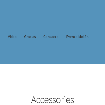
o
Vídeo
Gracias
Contacto
Evento Molón
3
ookies
Evento Molón
Finalizar compra
Formulario de prueba
gracias
ídeo
Accessories