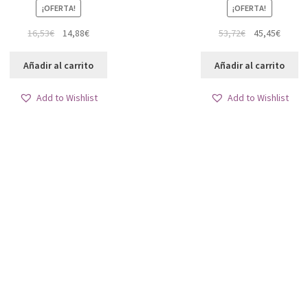
¡OFERTA!
¡OFERTA!
El
El
El
El
16,53
€
14,88
€
53,72
€
45,45
€
precio
precio
precio
precio
original
actual
original
actual
Añadir al carrito
Añadir al carrito
era:
es:
era:
es:
16,53€.
14,88€.
53,72€.
45,45€
Add to Wishlist
Add to Wishlist