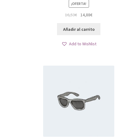
¡OFERTA!
El
El
16,53
€
14,88
€
precio
precio
original
actual
Añadir al carrito
era:
es:
16,53€.
14,88€.
Add to Wishlist